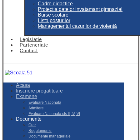
Cadre didactice
Protectia datelor invatamant gimnazial
Burse scolare
Lista posturilor
Managementul cazurilor de violență
Legislatie
Parteneriate
Contact
Acasa
Inscriere pregatitoare
Examene
Evaluare Nationala
Admitere
Evaluare Nationala cls II, IV, VI
Documente
Orar
Regulamente
Documente manageriale