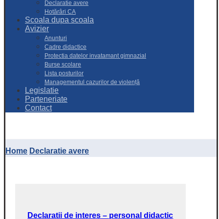
Declaratie avere
Hotărâri CA
Scoala dupa scoala
Avizier
Anunturi
Cadre didactice
Protectia datelor invatamant gimnazial
Burse scolare
Lista posturilor
Managementul cazurilor de violență
Legislatie
Parteneriate
Contact
Copyright © 2026
Home
Declaratie avere
Declaratii de interes – personal didactic