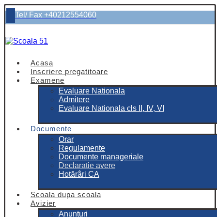
Tel/ Fax +40212554060
Acasa
Inscriere pregatitoare
Examene
Evaluare Nationala
Admitere
Evaluare Nationala cls II, IV, VI
Documente
Orar
Regulamente
Documente manageriale
Declaratie avere
Hotărâri CA
Scoala dupa scoala
Avizier
Anunturi